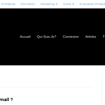
Entreprise
Formation
Marketing
Outils
Evaluation Produi
Accueil
Qui-Suis-Je?
Connexion
Articles
T
mail ?