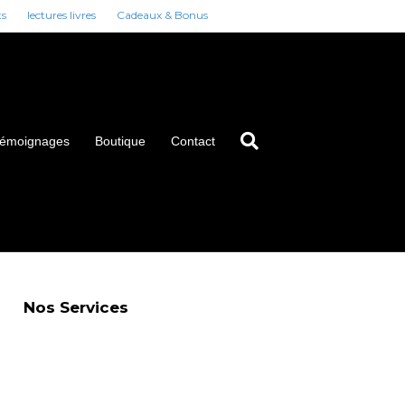
ts
lectures livres
Cadeaux & Bonus
émoignages
Boutique
Contact
Nos Services