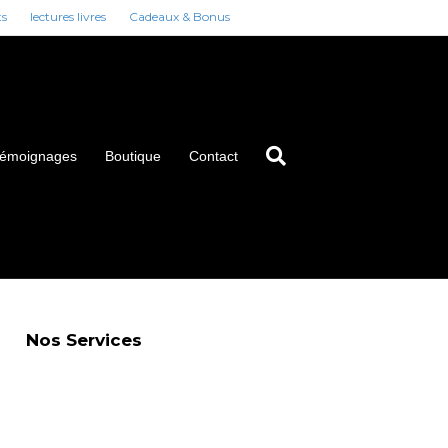
ts
lectures livres
Cadeaux & Bonus
émoignages
Boutique
Contact
Nos Services