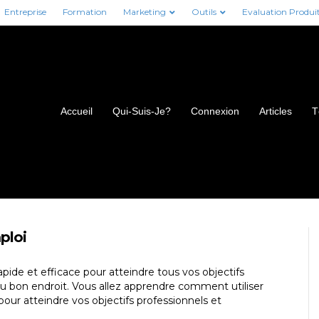
Entreprise
Formation
Marketing
Outils
Evaluation Produi
Accueil
Qui-Suis-Je?
Connexion
Articles
T
ploi
pide et efficace pour atteindre tous vos objectifs
u bon endroit. Vous allez apprendre comment utiliser
pour atteindre vos objectifs professionnels et