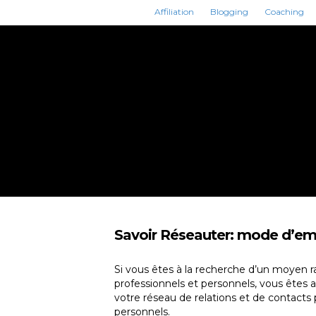
Affiliation
Blogging
Coaching
Savoir Réseauter: mode d’em
Si vous êtes à la recherche d’un moyen ra
professionnels et personnels, vous
êtes a
votre réseau de relations et de contacts 
personnels.