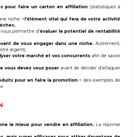
s pour faire un carton en affiliation
(statistiques à
une niche +
l’élément vital qui fera de votre activité
 échec.
va vous permettre d’
évaluer le potentiel de rentabilité
r avant de vous engager dans une niche.
Autrement,
otre argent).
yser votre marché et vos concurrents
afin de savoir
ue vous devez vous poser
avant de décider d’attaquer
uits pour en faire la promotion
+ des exemples de
x.
N
nne le mieux pour vendre en affiliation.
La réponse
s, mais super efficaces pour attirer davantage de