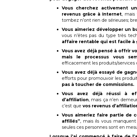
Vous cherchez activement un
revenus grâce à Internet
, mais
tombez n’ont rien de sérieuses; br
Vous aimeriez développer un b
vous n’êtes pas du type très tec
affaire rentable qui est facile à
Vous avez déjà pensé à offrir vo
mais le processus vous semb
efficacement les produits/services 
Vous avez déjà essayé de gagner 
efforts pour promouvoir les produi
pas à toucher de commissions.
Vous avez déjà réussi à ef
d’affiliation
, mais ça n’en demeure
c’est que
vos revenus d’affiliati
Vous aimeriez faire partie de 
affiliés”
, mais ils vous manquent
seules ces personnes sont en mes
Lorsque j’ai commencé à faire de l’a