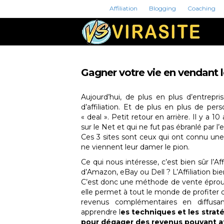
Affiliation
Blogging
Coaching
Gagner votre vie en vendant l
Aujourd’hui, de plus en plus d’entrep
d’affiliation. Et de plus en plus de per
« deal ». Petit retour en arrière. Il y a 
sur le Net et qui ne fut pas ébranlé par l
Ces 3 sites sont ceux qui ont connu une
ne viennent leur damer le pion.
Ce qui nous intéresse, c’est bien sûr l’Aff
d’Amazon, eBay ou Dell ? L’Affiliation bien
C’est donc une méthode de vente éprouvé
elle permet à tout le monde de profiter
revenus complémentaires en diffusant
apprendre l
es techniques et les straté
pour dégager des revenus pouvant at