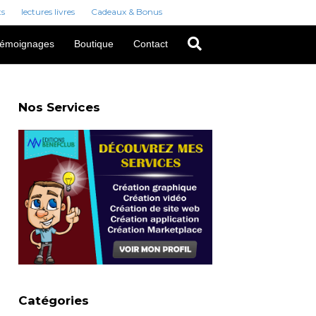
ts
lectures livres
Cadeaux & Bonus
émoignages
Boutique
Contact
Nos Services
Catégories