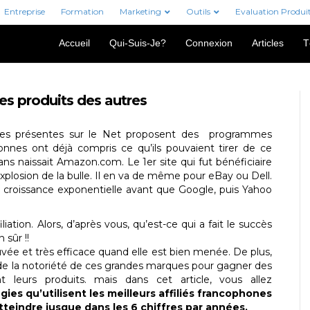
Entreprise
Formation
Marketing
Outils
Evaluation Produi
Accueil
Qui-Suis-Je?
Connexion
Articles
T
es produits des autres
rises présentes sur le Net proposent des programmes
sonnes ont déjà compris ce qu’ils pouvaient tirer de ce
10 ans naissait Amazon.com. Le 1er site qui fut bénéficiaire
’explosion de la bulle. Il en va de même pour eBay ou Dell.
 croissance exponentielle avant que Google, puis Yahoo
iliation. Alors, d’après vous, qu’est-ce qui a fait le succès
 sûr !!
e et très efficace quand elle est bien menée. De plus,
 de la notoriété de ces grandes marques pour gagner des
 leurs produits. mais dans cet article, vous allez
gies qu’utilisent les meilleurs affiliés francophones
teindre jusque dans les 6 chiffres par années.