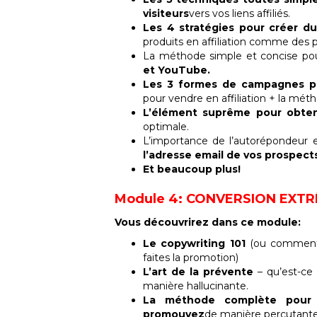
visiteurs
vers vos liens affiliés.
Les 4 stratégies pour créer du
produits en affiliation comme des p
La méthode simple et concise p
et YouTube.
Les 3 formes de campagnes pub
pour vendre en affiliation + la mét
L’élément suprême pour obteni
optimale.
L’importance de l’autorépondeur en
l’adresse email de vos prospect
Et beaucoup plus!
Module 4: CONVERSION EXT
Vous découvrirez dans ce module:
Le copywriting 101
(ou comment 
faites la promotion)
L’art de la prévente
– qu’est-ce 
manière hallucinante.
La méthode complète pour c
promouvez
de manière percutante