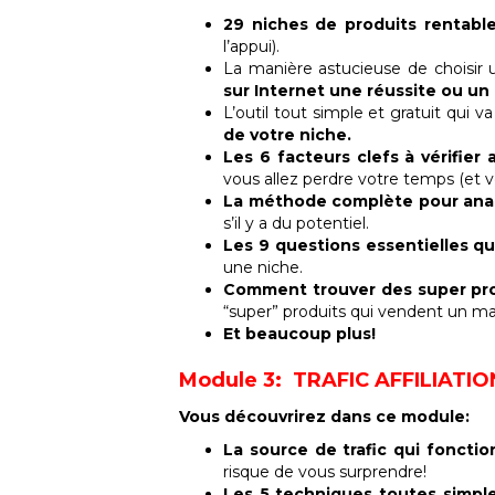
29 niches de produits rentable
l’appui).
La manière astucieuse de choisir 
sur Internet une réussite ou un
L’outil tout simple et gratuit qui 
de votre niche.
Les 6 facteurs clefs à vérifie
vous allez perdre votre temps (et v
La méthode complète pour anal
s’il y a du potentiel.
Les 9 questions essentielles q
une niche.
Comment trouver des super prod
“super” produits qui vendent un ma
Et beaucoup plus!
Module 3: TRAFIC AFFILIATIO
Vous découvrirez dans ce module:
La source de trafic qui fonctio
risque de vous surprendre!
Les 5 techniques toutes simple