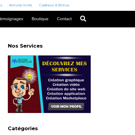
ts
lectures livres
Cadeaux & Bonus
émoignages
Boutique
Contact
Nos Services
Catégories