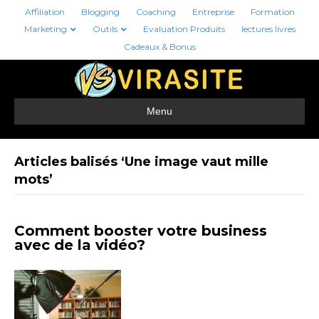
Affiliation
Blogging
Coaching
Entreprise
Formation
Marketing
Outils
Evaluation Produits
lectures livres
Cadeaux & Bonus
Menu
Articles balisés ‘Une image vaut mille
mots’
Comment booster votre business
avec de la vidéo?