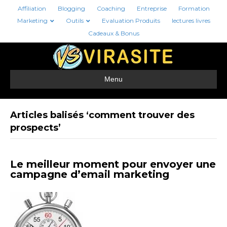
Affiliation
Blogging
Coaching
Entreprise
Formation
Marketing
Outils
Evaluation Produits
lectures livres
Cadeaux & Bonus
Menu
Articles balisés ‘comment trouver des
prospects’
Le meilleur moment pour envoyer une
campagne d’email marketing