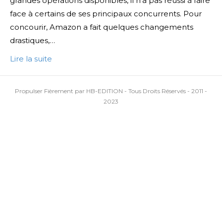
grandes opérations disponibles, il n’a pas réussi à faire
face à certains de ses principaux concurrents. Pour
concourir, Amazon a fait quelques changements
drastiques,…
Lire la suite
Propulser Fièrement par HB-EDITION - Tous Droits Réservés - 2011 -
2023