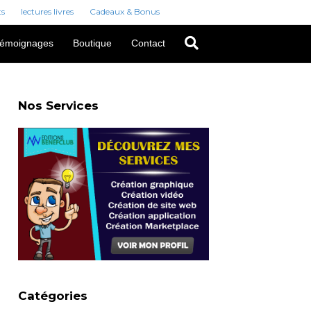
ts
lectures livres
Cadeaux & Bonus
émoignages
Boutique
Contact
Nos Services
Catégories