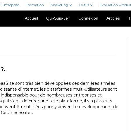
Entreprise
Formation
Marketing
Outils
Evaluation Produi
Accueil
Qui-Suis-Je?
Connexion
Articles
T
?.
aaS se sont très bien développées ces dernières années
croissante d’internet, les plateformes multi-utilisateurs sont
 indispensable pour de nombreuses entreprises et
qu’il s’agit de créer une telle plateforme, il y a plusieurs
peuvent être utilisées pour y arriver. Le développement de
 Ceci nécessite…