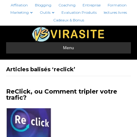
Affiliation
Blogging
Coaching
Entreprise
Formation
Marketing
Outils
Evaluation Produits
lectures livres
Cadeaux & Bonus
Menu
Articles balisés ‘reclick’
ReClick, ou Comment tripler votre
trafic?