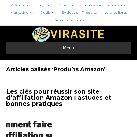
Affiliation
Blogging
Coaching
Entreprise
Formation
Marketing
Outils
Evaluation Produits
lectures livres
Cadeaux & Bonus
Menu
Articles balisés ‘Produits Amazon’
Les clés pour réussir son site
d’affiliation Amazon : astuces et
bonnes pratiques