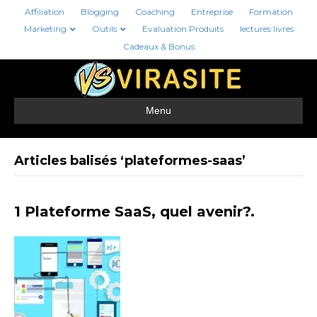
Affiliation
Blogging
Coaching
Entreprise
Formation
Marketing
Outils
Evaluation Produits
lectures livres
Cadeaux & Bonus
Menu
Articles balisés ‘plateformes-saas’
1 Plateforme SaaS, quel avenir?.