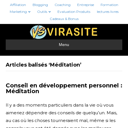
Affiliation
Blogging
Coaching
Entreprise
Formation
Marketing
Outils
Evaluation Produits
lectures livres
Cadeaux & Bonus
Menu
Articles balisés ‘Méditation’
Conseil en développement personnel :
Méditation
Il y a des moments particuliers dans la vie où vous
aimeriez dépendre des conseils de quelqu’un. Mais,
au cas où les choses tourneraient mal, même si les