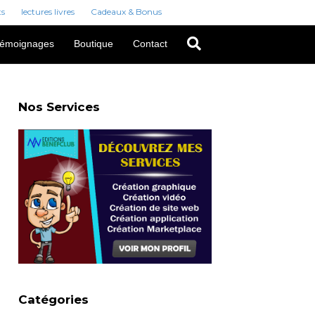
ts
lectures livres
Cadeaux & Bonus
émoignages
Boutique
Contact
Nos Services
Catégories