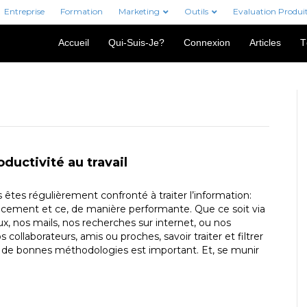
Entreprise
Formation
Marketing
Outils
Evaluation Produi
Accueil
Qui-Suis-Je?
Connexion
Articles
T
oductivité au travail
 êtes régulièrement confronté à traiter l’information:
acement et ce, de manière performante. Que ce soit via
x, nos mails, nos recherches sur internet, ou nos
collaborateurs, amis ou proches, savoir traiter et filtrer
c de bonnes méthodologies est important. Et, se munir