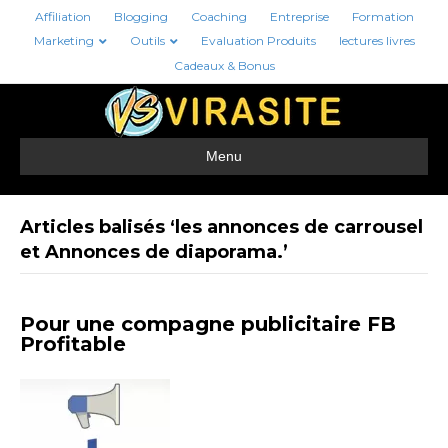
Affiliation
Blogging
Coaching
Entreprise
Formation
Marketing
Outils
Evaluation Produits
lectures livres
Cadeaux & Bonus
Menu
Articles balisés ‘les annonces de carrousel
et Annonces de diaporama.’
Pour une compagne publicitaire FB
Profitable