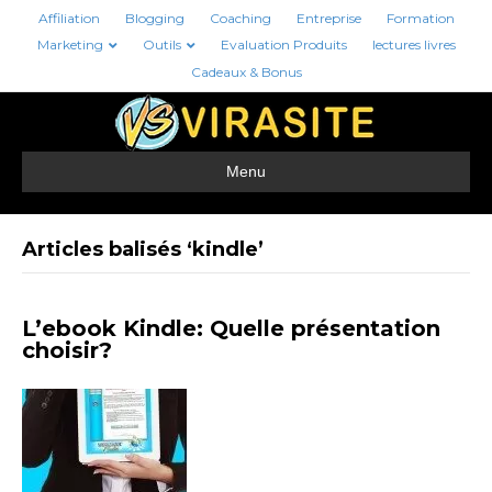
Affiliation
Blogging
Coaching
Entreprise
Formation
Marketing
Outils
Evaluation Produits
lectures livres
Cadeaux & Bonus
Menu
Articles balisés ‘kindle’
L’ebook Kindle: Quelle présentation
choisir?