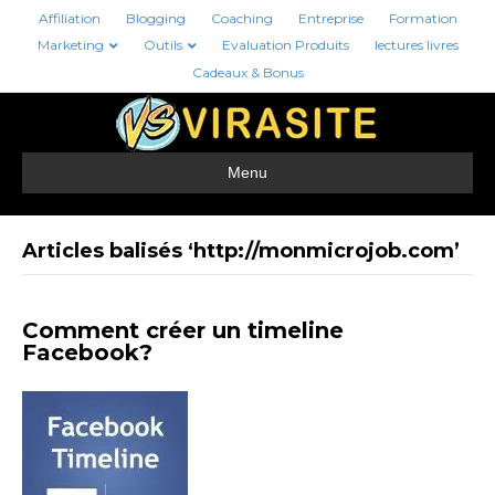
Affiliation
Blogging
Coaching
Entreprise
Formation
Marketing
Outils
Evaluation Produits
lectures livres
Cadeaux & Bonus
Menu
Articles balisés ‘http://monmicrojob.com’
Comment créer un timeline
Facebook?