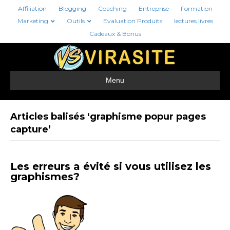
Affiliation
Blogging
Coaching
Entreprise
Formation
Marketing
Outils
Evaluation Produits
lectures livres
Cadeaux & Bonus
Menu
Articles balisés ‘graphisme popur pages
capture’
Les erreurs a évité si vous utilisez les
graphismes?