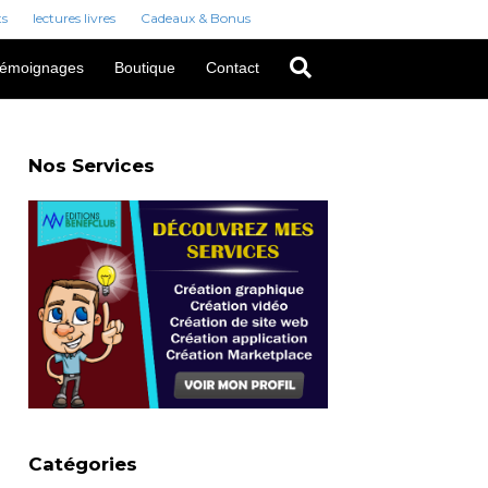
ts
lectures livres
Cadeaux & Bonus
émoignages
Boutique
Contact
Nos Services
Catégories