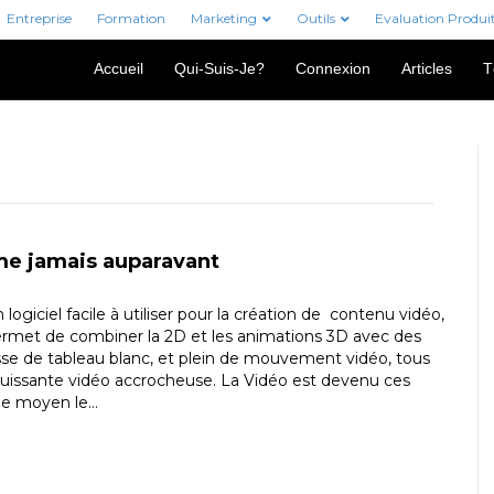
Entreprise
Formation
Marketing
Outils
Evaluation Produi
Accueil
Qui-Suis-Je?
Connexion
Articles
T
me jamais auparavant
 logiciel facile à utiliser pour la création de contenu vidéo,
permet de combiner la 2D et les animations 3D avec des
se de tableau blanc, et plein de mouvement vidéo, tous
puissante vidéo accrocheuse. La Vidéo est devenu ces
 le moyen le…