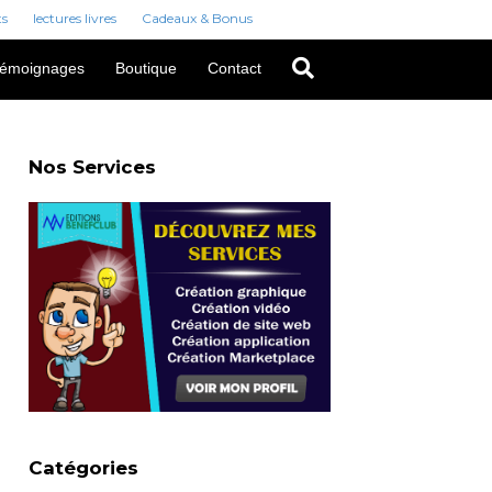
ts
lectures livres
Cadeaux & Bonus
émoignages
Boutique
Contact
Nos Services
Catégories