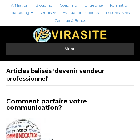
Affiliation
Blogging
Coaching
Entreprise
Formation
Marketing
Outils
Evaluation Produits
lectures livres
Cadeaux & Bonus
Menu
Articles balisés ‘devenir vendeur
professionnel’
Comment parfaire votre
communication?