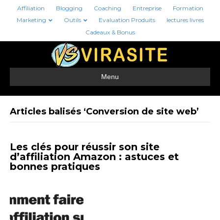
Affiliation
Blogging
Coaching
Entreprise
Formation
Marketing
Outils
Evaluation Produits
lectures livres
Cadeaux & Bonus
Menu
Articles balisés ‘Conversion de site web’
Les clés pour réussir son site
d’affiliation Amazon : astuces et
bonnes pratiques