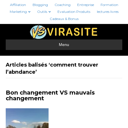
Affiliation
Blogging
Coaching
Entreprise
Formation
Marketing
Outils
Evaluation Produits
lectures livres
Cadeaux & Bonus
Menu
Articles balisés ‘comment trouver
l’abndance’
Bon changement VS mauvais
changement