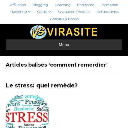
Affiliation
Blogging
Coaching
Entreprise
Formation
Marketing
Outils
Evaluation Produits
lectures livres
Cadeaux & Bonus
Menu
Articles balisés ‘comment remerdier’
Le stress: quel remède?