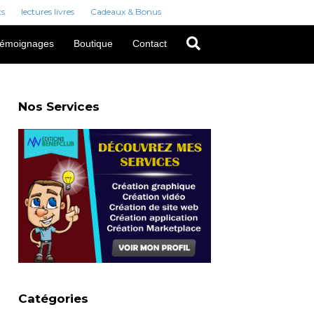
ts
lectures livres
Cadeaux & Bonus
émoignages
Boutique
Contact
Nos Services
Catégories