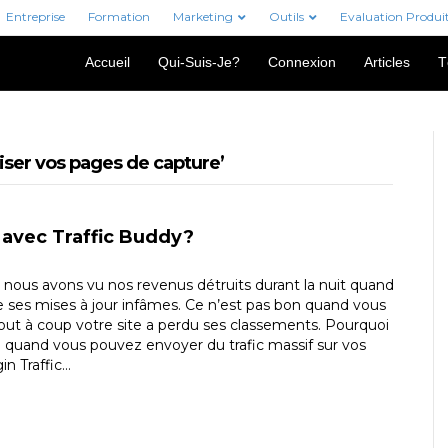
Entreprise
Formation
Marketing
Outils
Evaluation Produi
Accueil
Qui-Suis-Je?
Connexion
Articles
T
iser vos pages de capture’
avec Traffic Buddy?
nous avons vu nos revenus détruits durant la nuit quand
e ses mises à jour infâmes. Ce n’est pas bon quand vous
tout à coup votre site a perdu ses classements. Pourquoi
 quand vous pouvez envoyer du trafic massif sur vos
in Traffic…