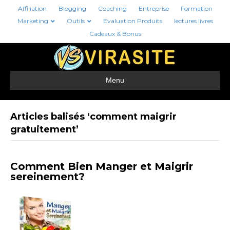
Affiliation
Blogging
Coaching
Entreprise
Formation
Marketing
Outils
Evaluation Produits
lectures livres
Cadeaux & Bonus
Menu
Articles balisés ‘comment maigrir
gratuitement’
Comment Bien Manger et Maigrir
sereinement?