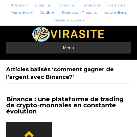
Affiliation
Blogging
Coaching
Entreprise
Formation
Marketing
Outils
Evaluation Produits
lectures livres
Cadeaux & Bonus
Menu
Articles balisés ‘comment gagner de
l’argent avec Binance?’
Binance : une plateforme de trading
de crypto-monnaies en constante
évolution