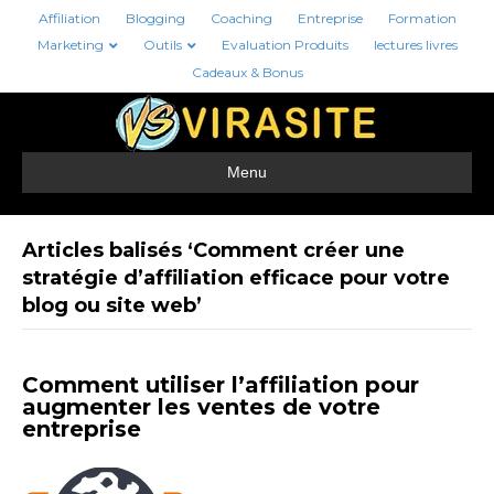
Affiliation
Blogging
Coaching
Entreprise
Formation
Marketing
Outils
Evaluation Produits
lectures livres
Cadeaux & Bonus
Menu
Articles balisés ‘Comment créer une
stratégie d’affiliation efficace pour votre
blog ou site web’
Comment utiliser l’affiliation pour
augmenter les ventes de votre
entreprise