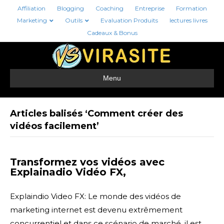
Affiliation
Blogging
Coaching
Entreprise
Formation
Marketing
Outils
Evaluation Produits
lectures livres
Cadeaux & Bonus
Menu
Articles balisés ‘Comment créer des
vidéos facilement’
Transformez vos vidéos avec
Explainadio Vidéo FX,
Explaindio Video FX: Le monde des vidéos de
marketing internet est devenu extrêmement
concurrentiel et dans ce scénario de marché, il est