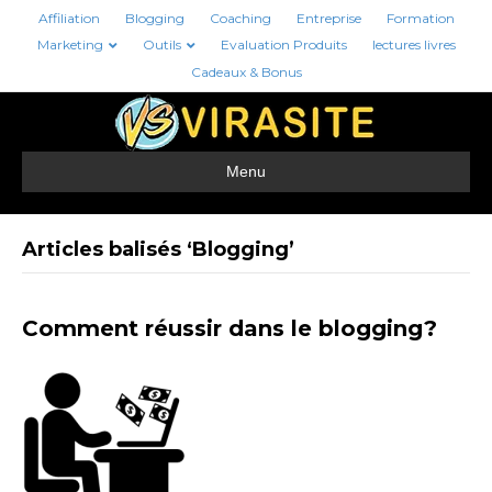
Affiliation
Blogging
Coaching
Entreprise
Formation
Marketing
Outils
Evaluation Produits
lectures livres
Cadeaux & Bonus
Menu
Articles balisés ‘Blogging’
Comment réussir dans le blogging?