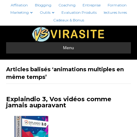
Affiliation
Blogging
Coaching
Entreprise
Formation
Marketing
Outils
Evaluation Produits
lectures livres
Cadeaux & Bonus
Menu
Articles balisés ‘animations multiples en
même temps’
Explaindio 3, Vos vidéos comme
jamais auparavant