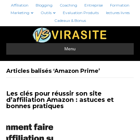
Affiliation
Blogging
Coaching
Entreprise
Formation
Marketing
Outils
Evaluation Produits
lectures livres
Cadeaux & Bonus
Menu
Articles balisés ‘Amazon Prime’
Les clés pour réussir son site
d’affiliation Amazon : astuces et
bonnes pratiques