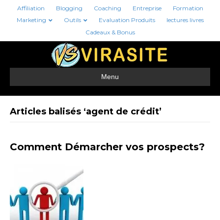
Affiliation
Blogging
Coaching
Entreprise
Formation
Marketing
Outils
Evaluation Produits
lectures livres
Cadeaux & Bonus
Menu
Articles balisés ‘agent de crédit’
Comment Démarcher vos prospects?