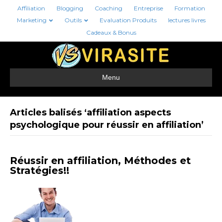
Affiliation
Blogging
Coaching
Entreprise
Formation
Marketing
Outils
Evaluation Produits
lectures livres
Cadeaux & Bonus
Menu
Articles balisés ‘affiliation aspects
psychologique pour réussir en affiliation’
Réussir en affiliation, Méthodes et
Stratégies!!