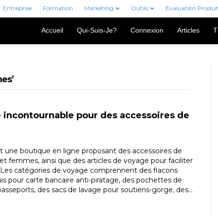
Entreprise
Formation
Marketing
Outils
Evaluation Produi
Accueil
Qui-Suis-Je?
Connexion
Articles
T
mes’
se incontournable pour des accessoires de
st une boutique en ligne proposant des accessoires de
 femmes, ainsi que des articles de voyage pour faciliter
. Les catégories de voyage comprennent des flacons
is pour carte bancaire anti-piratage, des pochettes de
asseports, des sacs de lavage pour soutiens-gorge, des…