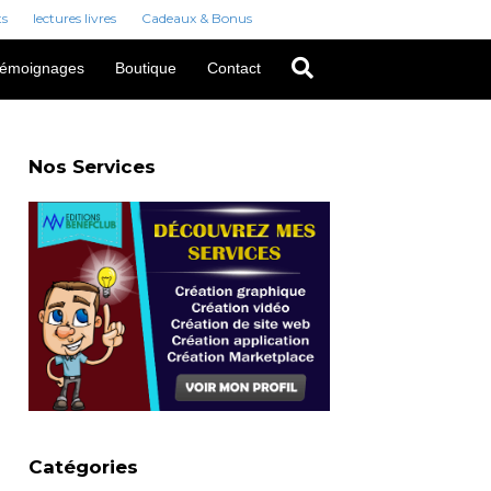
ts
lectures livres
Cadeaux & Bonus
émoignages
Boutique
Contact
Nos Services
Catégories