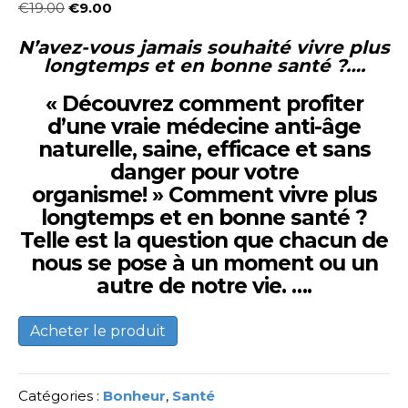
Le
Le
€
19.00
€
9.00
prix
prix
N’avez-vous jamais souhaité vivre plus
initial
actuel
longtemps et en bonne santé ?….
était :
est :
« Découvrez comment profiter
€19.00.
€9.00.
d’une vraie médecine anti-âge
naturelle, saine, efficace et sans
danger pour votre
organisme! »
Comment vivre plus
longtemps et en bonne santé ?
Telle est la question que chacun de
nous se pose à un moment ou un
autre de notre vie. ….
Acheter le produit
Catégories :
Bonheur
,
Santé