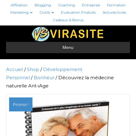
Affiliation
Blogging
Coaching
Entreprise
Formation
Marketing
Outils
Evaluation Produits
lectures livres
Cadeaux & Bonus
Menu
Accueil
/
Shop
/
Développement
Personnel
/
Bonheur
/ Découvrez la médecine
naturelle Ant-iAge
Promo !