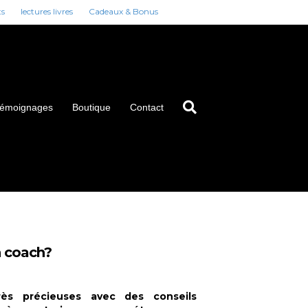
ts
lectures livres
Cadeaux & Bonus
émoignages
Boutique
Contact
 coach?
rès précieuses avec des conseils