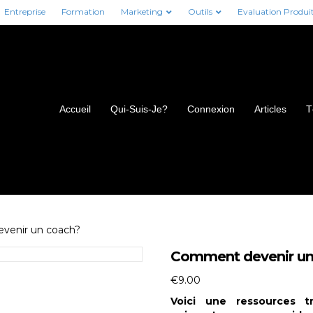
Entreprise
Formation
Marketing
Outils
Evaluation Produi
Accueil
Qui-Suis-Je?
Connexion
Articles
T
venir un coach?
Comment devenir un
€
9.00
Voici une ressources t