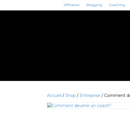
Affiliation
Blogging
Coaching
Accueil
/
Shop
/
Entreprise
/ Comment de