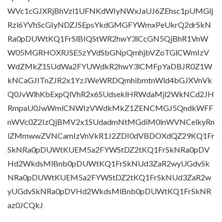
WVc1cGJXRjBhVzl1UFNKdWIyNWxJaUJ6ZEhsc1pUMGlj
Rzl6YVhScGIyNDZJSEpsYkdGMGFYWmxPeUkrQ2drSkN
Ra0pDUWtKQ1FrSlBIQStWR2hwY3lCcGN5QjBhR1VnW
W05MGRHOXRJSE5zYVdSbGNpQmhjbVZoTGlCWmIzV
WdZMkZ1SUdWa2FYUWdkR2hwY3lCMFpYaDBJR0Z1W
kNCaGJITnZJR2x1YzJWeWRDQmhibmtnWld4bGJXVnVk
Q0JvWlhKbExpQlVhR2x6SUdseklHRWdaMjl2WkNCd2JH
RmpaU0JwWmlCNWIzVWdkMkZ1ZENCMGJ5QndkWFF
nWVc0Z2IzQjBMV2x1SUdadmNtMGdiM0lnWVNCelkyRn
lZMmwwZVNCamIzVnVkR1J2ZDI0dVBDOXdQZ29KQ1Fr
SkNRa0pDUWtKUEM5a2FYWStDZ2tKQ1FrSkNRa0pDV
Hd2WkdsMlBnb0pDUWtKQ1FrSkNUd3ZaR2wyUGdvSk
NRa0pDUWtKUEM5a2FYWStDZ2tKQ1FrSkNUd3ZaR2w
yUGdvSkNRa0pDVHd2WkdsMlBnb0pDUWtKQ1FrSkNR
az0JCQkJ