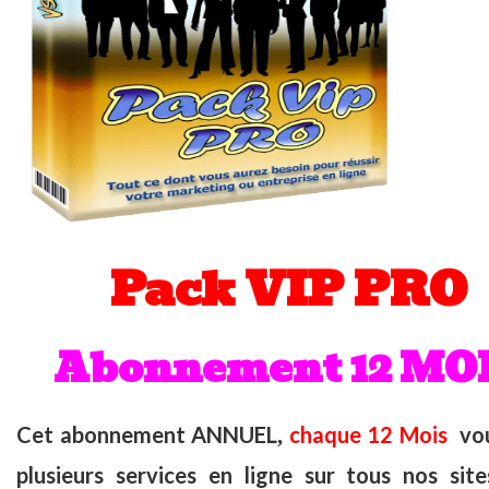
Pack VIP PRO
Abonnement 12 MO
Cet abonnement ANNUEL
chaque 12 Mois
vou
,
plusieurs services en ligne sur tous nos sit