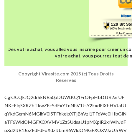
Dés votre achat, vous allez vous inscrire pour créer un 
votre achat. vous pourrez tout de m
Copyright Virasite.com 2015 (c) Tous Droits
Réservés
CgkJCQkJQ2drSkNRa0pDUWtKQ1FrOFpHbDJJR2xrUF
NKcFlqSXRZbTkwZEc5dExYTnNhV1JsY2kxdFlXbHVJaUJ
qYkdGemN6MGlhV0l5TFhkelpXTjBhVzl1TFdWc0lHbGlN
aTF6WldOMGFXOXVMV1ZzSUdsaU1pMXpiR2xrWlhJdF
pXd2lJR1JoZEdFdFpXdzlJbmR6WldOMGFXOXVJaUJrWV