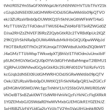
tVnlJR052Ym5SaGFXNWxjaUlnYzNSNWJHVTlJbTFoY21k
cGJqb2dNSEI0SUdGMWRHODdJSGRwWkhSb09pQTVO
ekJ3ZURzaVBnb0pDUWtKQ1FrSkNUeGthWFlnWTJ4aG
MzTTlJbVZzTFdOdmJITWlJSE4wZVd4bFBTSnRZWGd0Z
DJsa2RHZzZNVEF3SlRzZ2QybGtkR2c2TVRBd0pUc2lQZ
29KQ1FrSkNRa0pDUWs4WkdsMklHbGtQU0pwWWpJd
FltOTBkRzl0TFhOc2FXUmxjaTF0WVdsdUxXSnZlQ0lnWT
J4aGMzTTlJbWxpTWkxelpXTjBhVzl1TFdOdmJuUmxiblF
pSUhOMGVXeGxQU0p0YVc0dGFHVnBaMmgwT2lBMU1
IQjRPeUJ0WVhndGQybGtkR2c2SURFd01DVTdJRzFoY21
kcGJqb2dNSEI0SUdGMWRHODdJSGRwWkhSb09pQTV
OekJ3ZURzaVBnb0pDUWtKQ1FrSkNRa0pQR1JwZGlCcF
pEMGlhV0l5WDJWc1gzTnNhV1JsY25SbGVIUWlJR05zW
VhOelBTSnBZakl0WTI5dWRHVnVkQzFsYkNCcFlqSXRkR
1Y0ZEMxbGJDSWdaR0YwWVMxbGJEMGlkR1Y0ZENJZ
1pHRjBZUzF6YUdGa2IzYzlJbTV2Ym1VaUlHUmhkR0V0