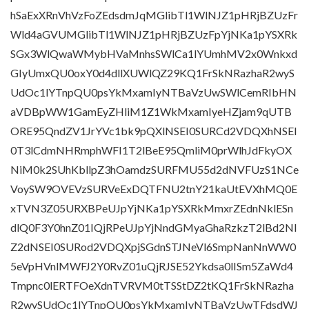
hSaExXRnVhVzFoZEdsdmJqMGlibTl1WlNJZ1pHRjBZUzFr
Wld4aGVUMGlibTl1WlNJZ1pHRjBZUzFpYjNKa1pYSXRk
SGx3WlQwaWMybHVaMnhsSWlCa1lYUmhMV2x0Wnkxd
GIyUmxQU0oxY0d4dllXUWlQZ29KQ1FrSkNRazhaR2wyS
UdOc1lYTnpQU0psYkMxamIyNTBaVzUwSWlCemRIbHN
aVDBpWW1GamEyZHliM1Z1WkMxamIyeHZjam9qUTB
ORE95QndZV1JrYVc1bk9pQXlNSEI0SURCd2VDQXhNSEI
0T3lCdmNHRmphWFI1T2lBeE95QmliM0prWlhJdFkyOX
NiM0k2SUhKbllpZ3hOamdzSURFMU55d2dNVFUzS1NCe
VoySW9OVEVzSURVeExDQTFNU2tnY21kaUtEVXhMQ0E
xTVN3Z05URXBPeUJpYjNKa1pYSXRkMmxrZEdnNklESn
dlQ0F3Y0hnZ01IQjRPeUJpYjNndGMyaGhaRzkzT2lBd2NI
Z2dNSEI0SURod2VDQXpjSGdnSTJNeVl6SmpNanNnWW0
5eVpHVnlMWFJ2Y0RvZ01uQjRJSE52Ykdsa0lISm5ZaWd4
Tmpnc0lERTFOeXdnTVRVM0tTSStDZ2tKQ1FrSkNRazha
R2wySUdOc1lYTnpQU0psYkMxamIyNTBaVzUwTFdsdWJ