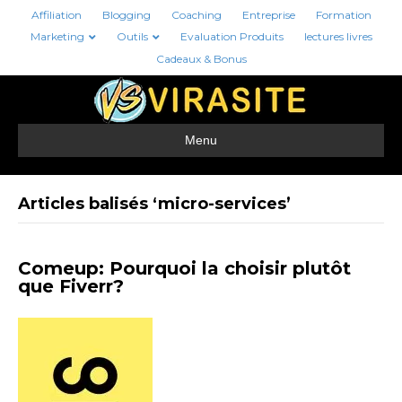
Affiliation
Blogging
Coaching
Entreprise
Formation
Marketing
Outils
Evaluation Produits
lectures livres
Cadeaux & Bonus
Menu
Articles balisés ‘micro-services’
Comeup: Pourquoi la choisir plutôt
que Fiverr?