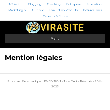
Affiliation
Blogging
Coaching
Entreprise
Formation
Marketing
Outils
Evaluation Produits
lectures livres
Cadeaux & Bonus
Menu
Mention légales
Propulser Fièrement par HB-EDITION - Tous Droits Réservés - 2011 -
2023