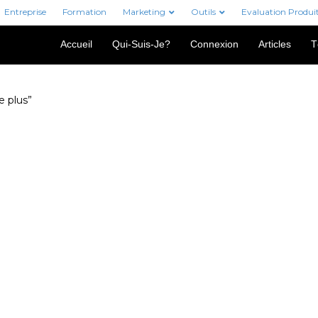
Entreprise
Formation
Marketing
Outils
Evaluation Produi
Accueil
Qui-Suis-Je?
Connexion
Articles
T
e plus”