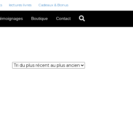
ts
lectures livres
Cadeaux & Bonus
émoignages
Boutique
Contact