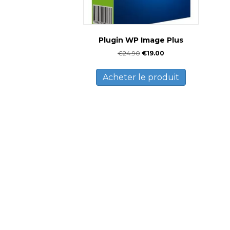
Plugin WP Image Plus
Le
Le
€
24.90
€
19.00
prix
prix
initial
actuel
Acheter le produit
était :
est :
€24.90.
€19.00.